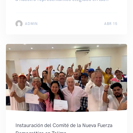
diferentes regiones del país.Por eso iniciamos
este espacio llamado Conversando con…
Viviana Diaz Presidente del
ADMIN
ABR 15
Concejo de Arauca
Instauración del Comité de la Nueva Fuerza